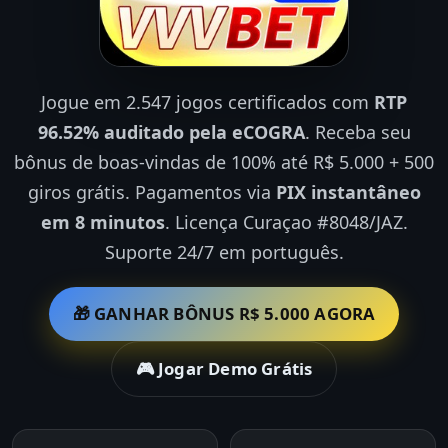
Jogue em 2.547 jogos certificados com
RTP
96.52% auditado pela eCOGRA
. Receba seu
bônus de boas-vindas de 100% até R$ 5.000 + 500
giros grátis. Pagamentos via
PIX instantâneo
em 8 minutos
. Licença Curaçao #8048/JAZ.
Suporte 24/7 em português.
🎁 GANHAR BÔNUS R$ 5.000 AGORA
🎮 Jogar Demo Grátis