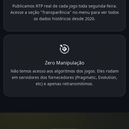
Publicamos RTP real de cada jogo toda segunda-feira.
Acesse a seção "Transparência" no menu para ver todos
os dados históricos desde 2020.
🎯
Zero Manipulação
Não temos acesso aos algoritmos dos jogos. Eles rodam
em servidores dos fornecedores (Pragmatic, Evolution,
etc) e apenas retransmitimos.