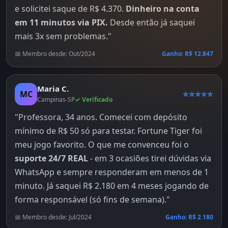
e solicitei saque de R$ 4.370.
Dinheiro na conta
em 11 minutos via PIX.
Desde então já saquei
mais 3x sem problemas."
📅 Membro desde: Out/2024
Ganho: R$ 12.847
Maria C.
MC
⭐⭐⭐⭐⭐
Campinas-SP
✓ Verificado
"Professora, 34 anos. Comecei com depósito
mínimo de R$ 50 só para testar. Fortune Tiger foi
meu jogo favorito. O que me convenceu foi o
suporte 24/7 REAL
- em 3 ocasiões tirei dúvidas via
WhatsApp e sempre responderam em menos de 1
minuto. Já saquei R$ 2.180 em 4 meses jogando de
forma responsável (só fins de semana)."
📅 Membro desde: Jul/2024
Ganho: R$ 2.180