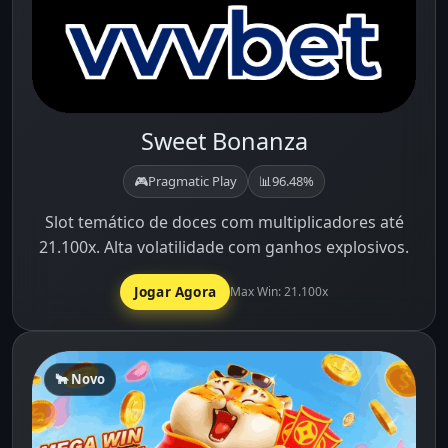
Sweet Bonanza
🎮
Pragmatic Play
📊
96.48%
Slot temático de doces com multiplicadores até
21.100x. Alta volatilidade com ganhos explosivos.
Jogar Agora
Max Win: 21.100x
🐂 Novo