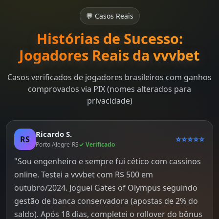
💬 Casos Reais
Histórias de Sucesso:
Jogadores Reais da vvvbet
Casos verificados de jogadores brasileiros com ganhos
comprovados via PIX (nomes alterados para
privacidade)
Ricardo S.
RS
⭐⭐⭐⭐⭐
Porto Alegre-RS
✓ Verificado
"Sou engenheiro e sempre fui cético com cassinos
online. Testei a vvvbet com R$ 500 em
outubro/2024. Joguei Gates of Olympus seguindo
gestão de banca conservadora (apostas de 2% do
saldo). Após 18 dias, completei o rollover do bônus